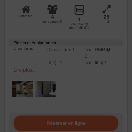
4
25
Chambre
1
personnes
m2
chambre
dont PMR
:2
Pièces et équipements:
Chambres
Chambre(s): 1
dont PMR
:
2
Lit(s):
0
dont lit(s) 1
pers.: 4
Lire plus...
dont lit(s) 2
pers.: 0
Salle de
Salle de bains avec
bains
/
Salle
douche
d'eau
WC
WC:
2
WC communs
Cuisine
Réserver en ligne
Cuisine