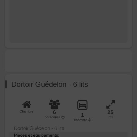
Autres
pièces
Media
Wifi
Autres
équipements
Chauffage /
Chauffage
AC
Poêle à bois
Exterieur
Abri pour vélo ou VTT
Barbecue
Jardin
Terrain clos
Dortoir Guédelon - 6 lits
Terrain clos commun
Divers
6
25
Chambre
1
personnes
m2
chambre
Dortoir Guédelon - 6 lits
Pièces et équipements: