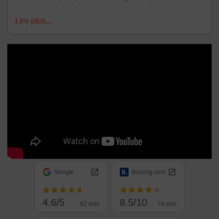
check-in (1,10 euros/nuit/pers hors enfants).
Lire plus...
Google
Booking.com
4.6/5
8.5/10
62 avis
74 avis