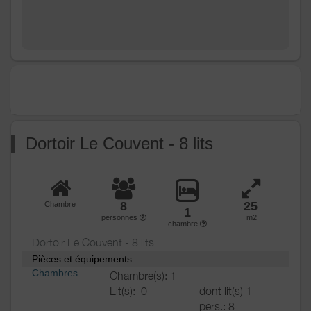
Autres
équipements
Chauffage /
Chauffage
AC
Poêle à bois
Exterieur
Abri pour vélo ou VTT
Barbecue
Jardin
Terrain clos
Dortoir Le Couvent - 8 lits
Terrain clos commun
Divers
8
25
Chambre
1
personnes
m2
chambre
Dortoir Le Couvent - 8 lits
Pièces et équipements:
Chambres
Chambre(s): 1
Lit(s):
0
dont lit(s) 1
pers.: 8