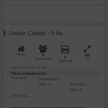
Chauffage /
Chauffage
AC
Poêle à bois
Exterieur
Abri pour vélo ou VTT
Barbecue
Jardin
Dortoir Colette - 9 lits
Terrain clos
Terrain clos commun
Divers
9
45
Chambre
1
personnes
m2
chambre
Dortoir Colette - 9 lits
Pièces et équipements:
Chambres
Chambre(s): 1
Lit(s):
0
dont lit(s) 1
pers.: 9
dont lit(s) 2
Lire plus...
pers.: 0
Salle de
Salle de bains avec