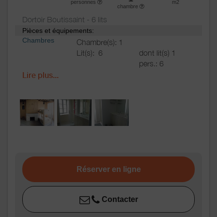
personnes
m2
chambre
Dortoir Boutissaint - 6 lits
Pièces et équipements:
Chambres
Chambre(s): 1
Lit(s):
6
dont lit(s) 1
pers.: 6
dont lit(s) 2
Lire plus...
pers.: 0
Salle de
Salle de bains avec
bains
/
Salle
douche
d'eau
WC
WC:
2
WC communs
Cuisine
Cuisine
Réserver en ligne
Congélateur
Four
Four à micro ondes
Contacter
Lave vaisselle
Réfrigérateur