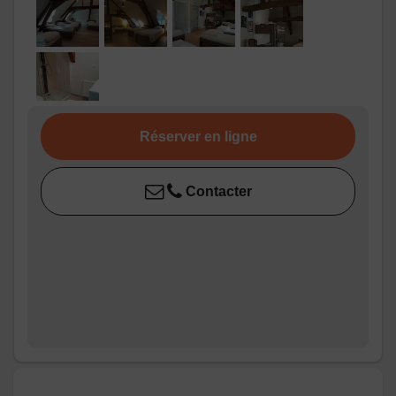
bains
/
Salle
douche
d'eau
WC
WC:
1
WC communs
Cuisine
Cuisine
Congélateur
Réserver en ligne
Four
Four à micro ondes
Lave vaisselle
Contacter
Réfrigérateur
Autres
Salon
pièces
Media
Wifi
Autres
équipements
Chauffage /
AC
Exterieur
Abri pour vélo ou VTT
Barbecue