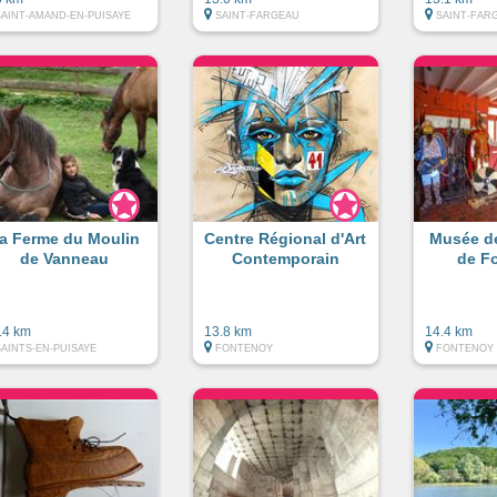
SAINT-AMAND-EN-PUISAYE
SAINT-FARGEAU
SAINT-FAR
a Ferme du Moulin
Centre Régional d'Art
Musée de
de Vanneau
Contemporain
de F
.4 km
13.8 km
14.4 km
SAINTS-EN-PUISAYE
FONTENOY
FONTENOY