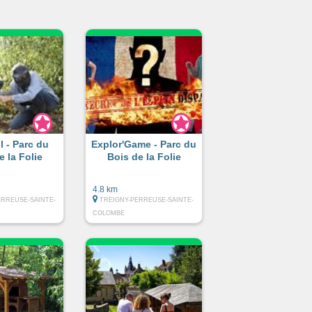
l - Parc du
Explor'Game - Parc du
e la Folie
Bois de la Folie
4.8 km
ERREUSE-SAINTE-
TREIGNY-PERREUSE-SAINTE-
COLOMBE