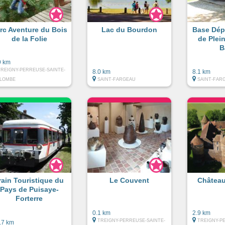
rc Aventure du Bois
Lac du Bourdon
Base Dép
de la Folie
de Plein
B
9 km
TREIGNY-PERREUSE-SAINTE-
8.0 km
8.1 km
LOMBE
SAINT-FARGEAU
SAINT-FAR
rain Touristique du
Le Couvent
Château
Pays de Puisaye-
Forterre
0.1 km
2.9 km
TREIGNY-PERREUSE-SAINTE-
TREIGNY-P
.7 km