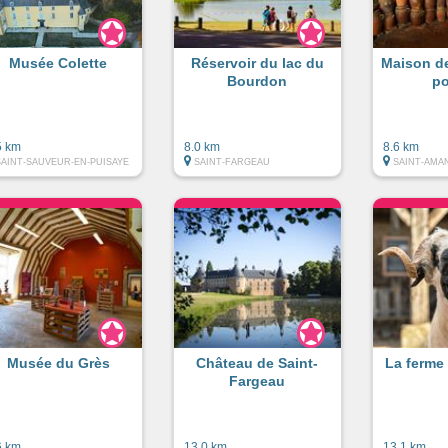
Musée Colette
Réservoir du lac du
Maison d
Bourdon
po
5 km
8.0 km
8.6 km
SAINT-SAUVEUR-EN-PUISAYE
SAINT-FARGEAU
SAINT-AMA
Musée du Grès
Château de Saint-
La ferme
Fargeau
6 km
13.0 km
13.1 km