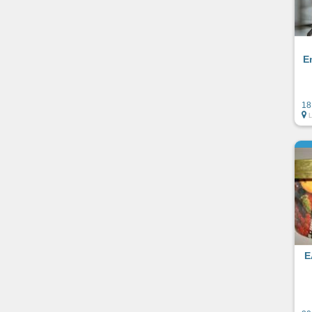
E
18
E