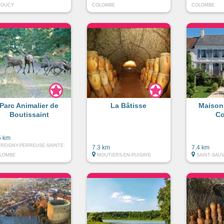
TOUCY
COLOMBE
COLOMBE
Parc Animalier de
La Bâtisse
Maison
Boutissaint
Co
5 km
TREIGNY-PERREUSE-SAINTE-
7.3 km
7.4 km
LOMBE
MOUTIERS-EN-PUISAYE
SAINT-SAU