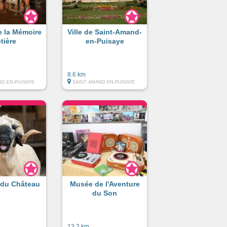
e la Mémoire
Ville de Saint-Amand-
tière
en-Puisaye
8.6 km
ND-EN-PUISAYE
SAINT-AMAND-EN-PUISAYE
 du Château
Musée de l'Aventure
du Son
13.2 km