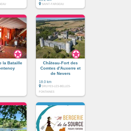
GEAU
SAINT-FARGEAU
 la Bataille
Château-Fort des
ontenoy
Comtes d'Auxerre et
de Nevers
18.0 km
DRUYES-LES-BELLES-
FONTAINES