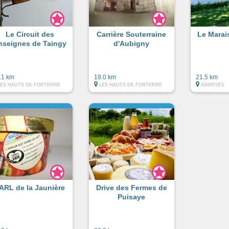
Le Circuit des
Carrière Souterraine
Le Marai
nseignes de Taingy
d'Aubigny
.1 km
19.0 km
21.5 km
LES HAUTS DE FORTERRE
LES HAUTS DE FORTERRE
ANDRYES
ARL de la Jaunière
Drive des Fermes de
Puisaye