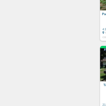
Pa
4.
CO
T
21