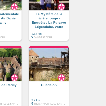
artementale
Le Mystère de la
 Air Daniel
rivière rouge -
ailly
Enquête / La Puisaye
Légendaire, votre
boussole en poche !
13.2 km
GEAU
SAINT-FARGEAU
 de Ratilly
Guédelon
3.9 km
ERREUSE-SAINTE-
TREIGNY-PERREUSE-SAINTE-