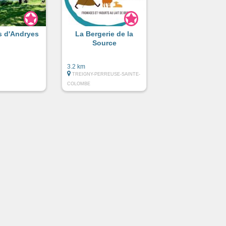
s d'Andryes
La Bergerie de la
Source
3.2 km
TREIGNY-PERREUSE-SAINTE-
COLOMBE