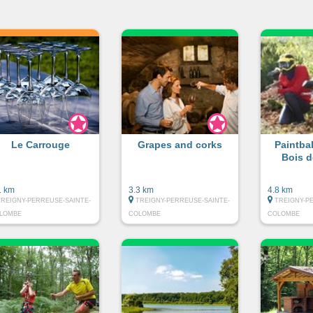
Le Carrouge
Grapes and corks
Paintbal
Bois d
1 km
3.3 km
4.8 km
TREIGNY-PERREUSE-SAINTE-
TREIGNY-PERREUSE-SAINTE-
TREIGNY-P
LOMBE
COLOMBE
COLOMBE