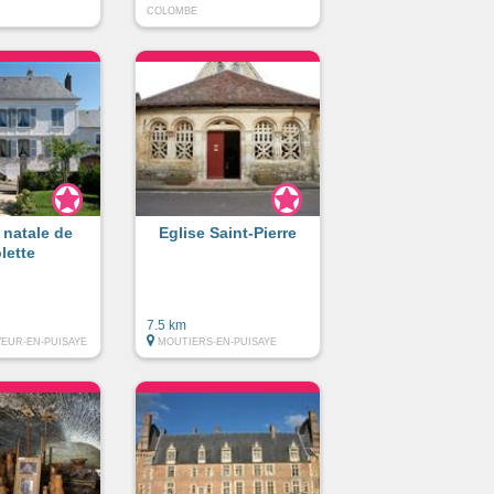
COLOMBE
 natale de
Eglise Saint-Pierre
lette
7.5 km
VEUR-EN-PUISAYE
MOUTIERS-EN-PUISAYE